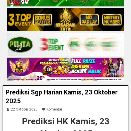
Prediksi Sgp Harian Kamis, 23 Oktober
2025
22 Oktober 2025
Komentar
Prediksi HK Kamis, 23