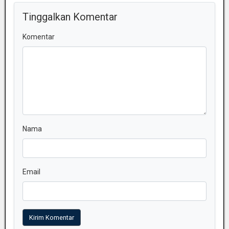
Tinggalkan Komentar
Komentar
Nama
Email
Kirim Komentar