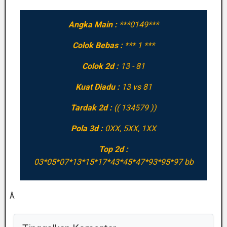
Angka Main :
***0149***
Colok Bebas :
*** 1 ***
Colok 2d :
13 - 81
Kuat Diadu :
13 vs 81
Tardak 2d :
(( 134579 ))
Pola 3d :
0XX, 5XX, 1XX
Top 2d :
03*05*07*13*15*17*43*45*47*93*95*97 bb
Â