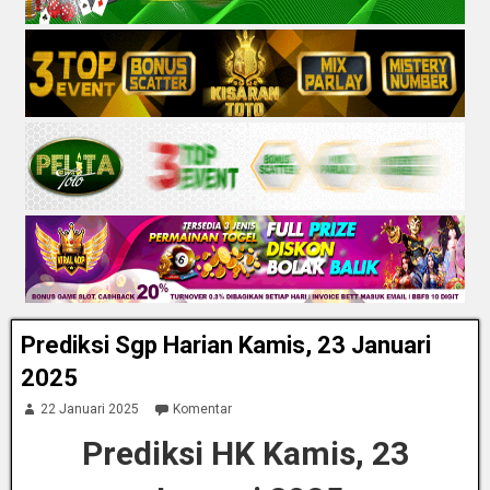
Prediksi Sgp Harian Kamis, 23 Januari
2025
22 Januari 2025
Komentar
Prediksi HK Kamis, 23