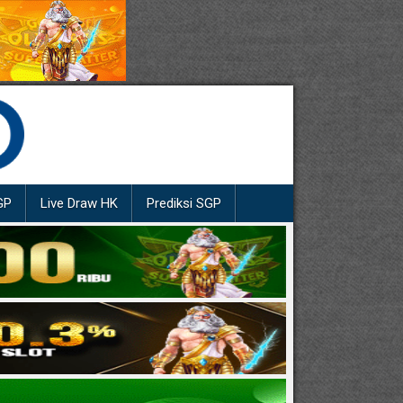
GP
Live Draw HK
Prediksi SGP