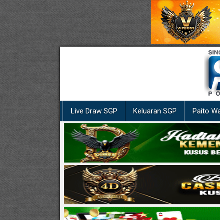
Live Draw SGP
Keluaran SGP
Paito W