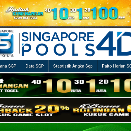
arna SGP
Data SGP
Stastistik Angka Sgp
Paito Harian S