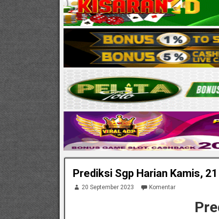
Prediksi Sgp Harian Kamis, 
20 September 2023
Komentar
Pre