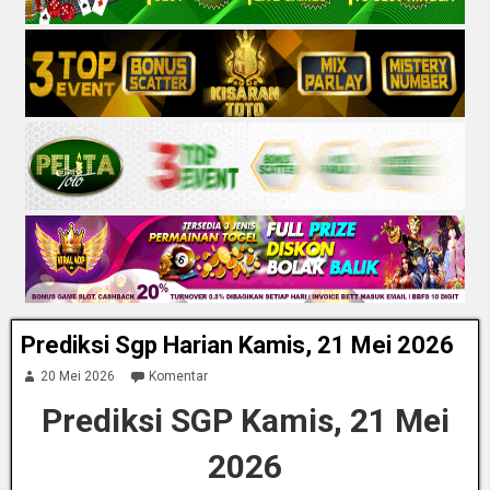
Prediksi Sgp Harian Kamis, 21 Mei 2026
20 Mei 2026
Komentar
Prediksi SGP Kamis, 21 Mei
2026