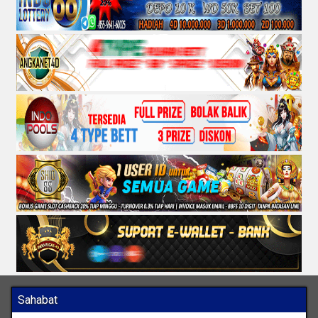
Sahabat