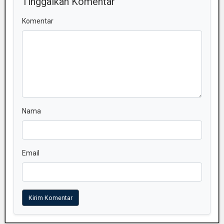
Tinggalkan Komentar
Komentar
Nama
Email
Kirim Komentar