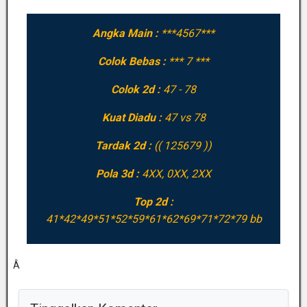
Angka Main :
***4567***
Colok Bebas :
*** 7 ***
Colok 2d :
47 - 78
Kuat Diadu :
47 vs 78
Tardak 2d :
(( 125679 ))
Pola 3d :
4XX, 0XX, 2XX
Top 2d :
41*42*49*51*52*59*61*62*69*71*72*79 bb
Â