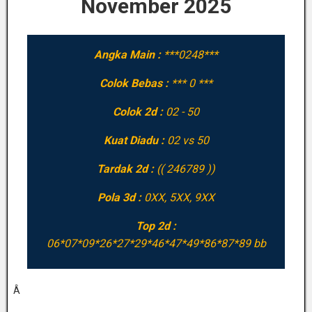
November 2025
Angka Main :
***0248***
Colok Bebas :
*** 0 ***
Colok 2d :
02 - 50
Kuat Diadu :
02 vs 50
Tardak 2d :
(( 246789 ))
Pola 3d :
0XX, 5XX, 9XX
Top 2d :
06*07*09*26*27*29*46*47*49*86*87*89 bb
Â