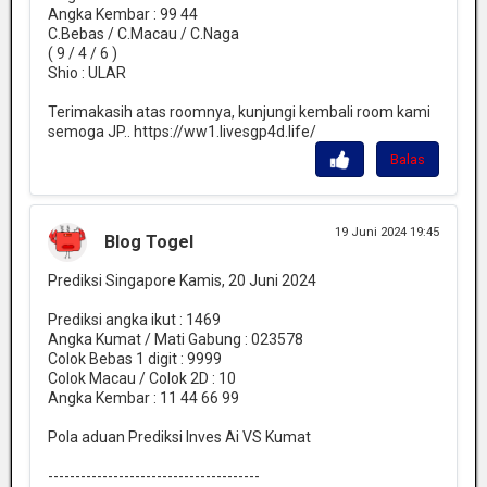
Angka Kembar : 99 44
C.Bebas / C.Macau / C.Naga
( 9 / 4 / 6 )
Shio : ULAR
Terimakasih atas roomnya, kunjungi kembali room kami
semoga JP.. https://ww1.livesgp4d.life/
Balas
19 Juni 2024 19:45
Blog Togel
Prediksi Singapore Kamis, 20 Juni 2024
Prediksi angka ikut : 1469
Angka Kumat / Mati Gabung : 023578
Colok Bebas 1 digit : 9999
Colok Macau / Colok 2D : 10
Angka Kembar : 11 44 66 99
Pola aduan Prediksi Inves Ai VS Kumat
---------------------------------------