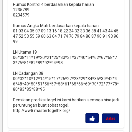
Rumus Kontrol 4 berdasarkan kepala harian
1235789
0234579
Rumus Angka Mati berdasarkan kepala harian
01 03 04 05 07 09 13 16 18 22 24 32 33 36 38 41 43 44 45
47 52 53 55 59 60 63 64 71 74 76 79 84 86 87 90 91 93 96
99
LN Utama 19
06*08*11*19*20*21*25*30*31*37*40*54*62*67*68*7
3*75*81*82*89*92*94*98
LN Cadangan 38
00*02*10*12*14*15*17*26*27*28*29*34*35*39*42*4
6*48*49*50*51*56*57*58*61*65*66*69*70*72*77*78*
80*83*85*88*95
Demikian prediksi togel ini kami berikan, semoga bisa jadi
peruntungan buat sobat togel.
http://ww8.mastertogelhk.org/
Balas