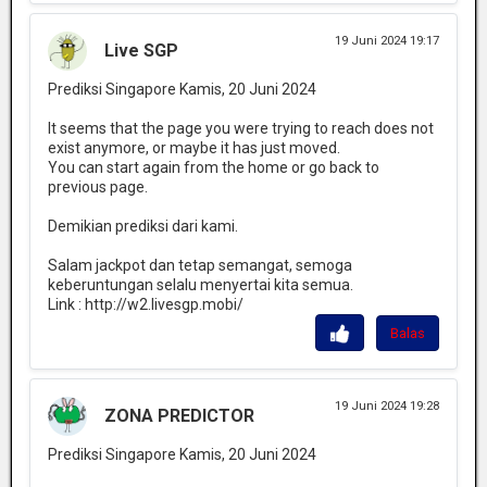
19 Juni 2024 19:17
Live SGP
Prediksi Singapore Kamis, 20 Juni 2024
It seems that the page you were trying to reach does not
exist anymore, or maybe it has just moved.
You can start again from the home or go back to
previous page.
Demikian prediksi dari kami.
Salam jackpot dan tetap semangat, semoga
keberuntungan selalu menyertai kita semua.
Link : http://w2.livesgp.mobi/
Balas
19 Juni 2024 19:28
ZONA PREDICTOR
Prediksi Singapore Kamis, 20 Juni 2024