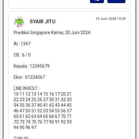
19 Juni 2024 19:29
SYAIR JITU
Prediksi Singapore Kamis, 20 Juni 2024
AI : 1347
CB : 6 / 0
Kepala : 12345679
Ekor : 01234567
LINE INVEST :
10 11 12 13 14 15 16 17 20 21
22 23 24 25 26 27 30 31 32 33
34 35 36 37 40 41 42 43 44 45
46 47 50 51 52 53 54 55 56 57
60 61 62 63 64 65 66 67 70 71
72 73 74 75 76 77 90 91 92 93
94 95 96 97
TOP 2D :