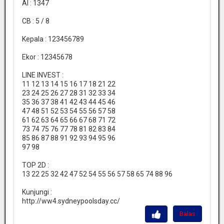
AI : 1347
CB : 5 / 8
Kepala : 123456789
Ekor : 12345678
LINE INVEST :
11 12 13 14 15 16 17 18 21 22
23 24 25 26 27 28 31 32 33 34
35 36 37 38 41 42 43 44 45 46
47 48 51 52 53 54 55 56 57 58
61 62 63 64 65 66 67 68 71 72
73 74 75 76 77 78 81 82 83 84
85 86 87 88 91 92 93 94 95 96
97 98
TOP 2D :
13 22 25 32 42 47 52 54 55 56 57 58 65 74 88 96
Kunjungi :
http://ww4.sydneypoolsday.cc/
Balas