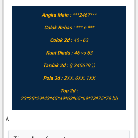
Angka Main :
***2467***
Colok Bebas :
*** 6 ***
Colok 2d :
46 - 63
Kuat Diadu :
46 vs 63
Tardak 2d :
(( 345679 ))
Pola 3d :
2XX, 6XX, 1XX
Top 2d :
23*25*29*43*45*49*63*65*69*73*75*79 bb
Â