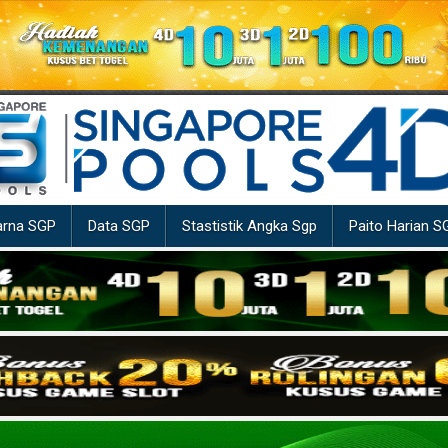
arna SGP
Data SGP
Stastistik Angka Sgp
Paito Harian S