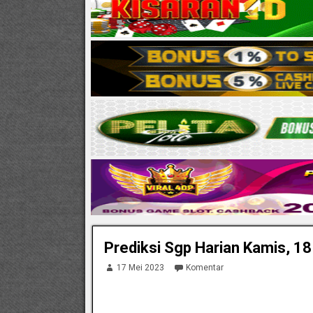
Prediksi Sgp Harian Kamis, 1
17 Mei 2023
Komentar