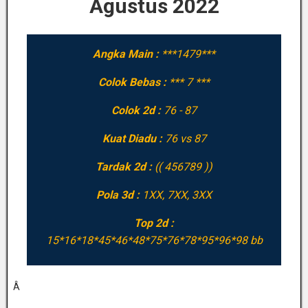
Agustus 2022
Angka Main :
***1479***
Colok Bebas :
*** 7 ***
Colok 2d :
76 - 87
Kuat Diadu :
76 vs 87
Tardak 2d :
(( 456789 ))
Pola 3d :
1XX, 7XX, 3XX
Top 2d :
15*16*18*45*46*48*75*76*78*95*96*98 bb
Â