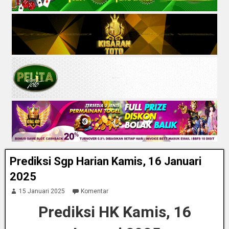
Prediksi Sgp Harian Kamis, 16 Januari
2025
15 Januari 2025
Komentar
Prediksi HK Kamis, 16