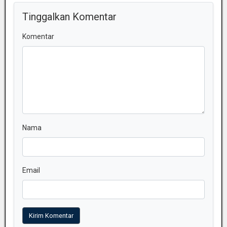
Tinggalkan Komentar
Komentar
Nama
Email
Kirim Komentar