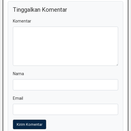
Tinggalkan Komentar
Komentar
Nama
Email
Kirim Komentar