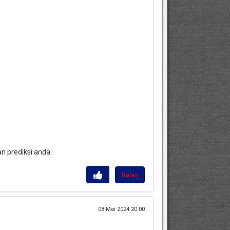
 prediksi anda.
Balas
08 Mei 2024 20:00