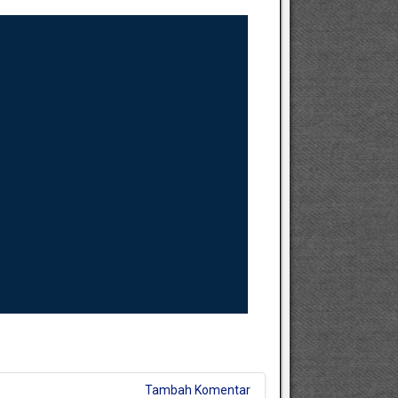
Tambah Komentar