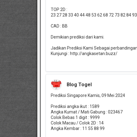
TOP 2D :
23 27 28 33 40 44 48 53 62 68 72 73 82 84 93
CAD : BB
Demikian prediksi dari kami.
Jadikan Prediksi Kami Sebagai perbandinga
Kunjungi : http://angkasetan.buzz/
Blog Togel
Prediksi Singapore Kamis, 09 Mei 2024
Prediksi angka ikut : 1589
Angka Kumat / Mati Gabung : 023467
Colok Bebas 1 digit : 9999
Colok Macau / Colok 2D : 14
Angka Kembar : 11 55 88 99