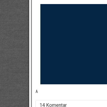
Â
14 Komentar