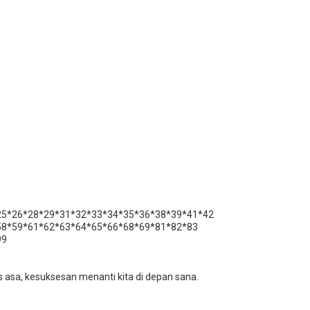
25*26*28*29*31*32*33*34*35*36*38*39*41*42
58*59*61*62*63*64*65*66*68*69*81*82*83
99
asa, kesuksesan menanti kita di depan sana.