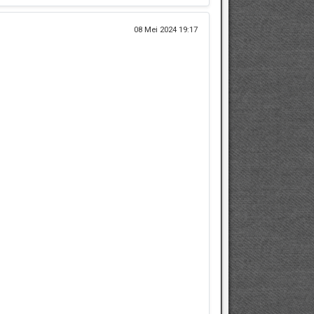
08 Mei 2024 19:17