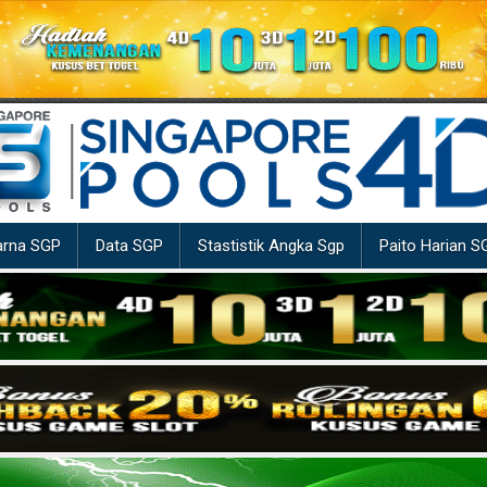
arna SGP
Data SGP
Stastistik Angka Sgp
Paito Harian S