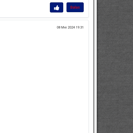
Balas
08 Mei 2024 19:31