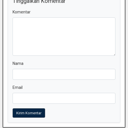
Tinggalkan Komentar
Komentar
Nama
Email
Kirim Komentar