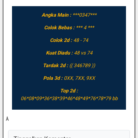
Angka Main :
***0347***
Colok Bebas :
*** 4 ***
Colok 2d :
48 - 74
Kuat Diadu :
48 vs 74
Tardak 2d :
(( 346789 ))
Pola 3d :
0XX, 7XX, 9XX
Top 2d :
06*08*09*36*38*39*46*48*49*76*78*79 bb
Â