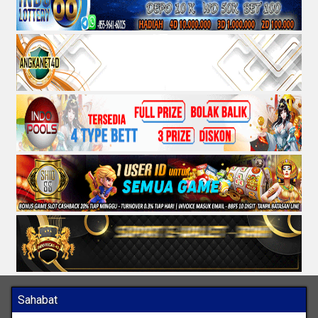
Sahabat