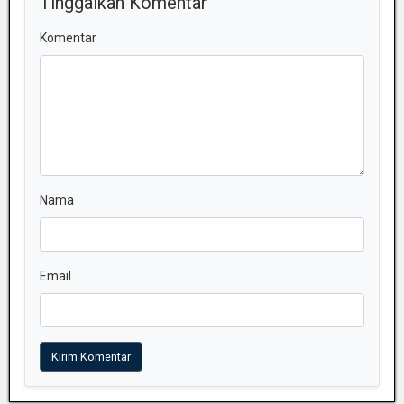
Tinggalkan Komentar
Komentar
Nama
Email
Kirim Komentar