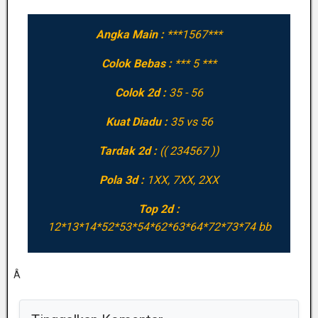
Angka Main :
***1567***
Colok Bebas :
*** 5 ***
Colok 2d :
35 - 56
Kuat Diadu :
35 vs 56
Tardak 2d :
(( 234567 ))
Pola 3d :
1XX, 7XX, 2XX
Top 2d :
12*13*14*52*53*54*62*63*64*72*73*74 bb
Â