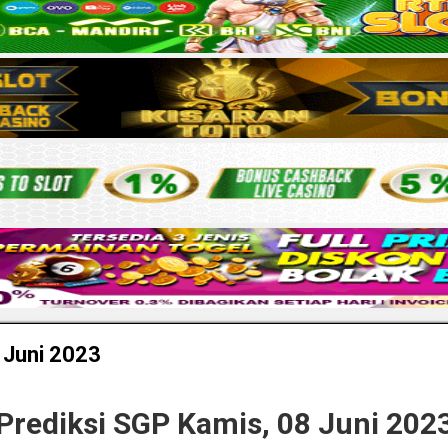
 Juni 2023
Prediksi SGP Kamis, 08 Juni 202