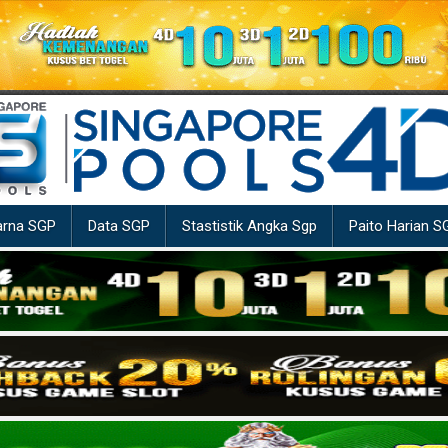
arna SGP
Data SGP
Stastistik Angka Sgp
Paito Harian S