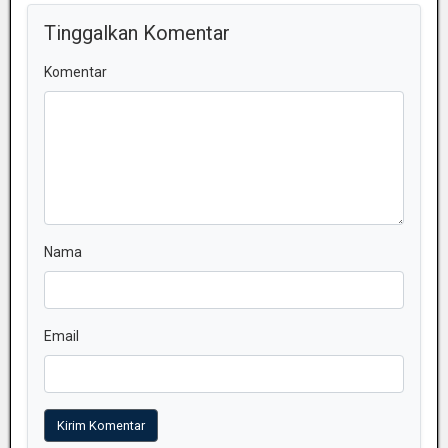
Tinggalkan Komentar
Komentar
Nama
Email
Kirim Komentar