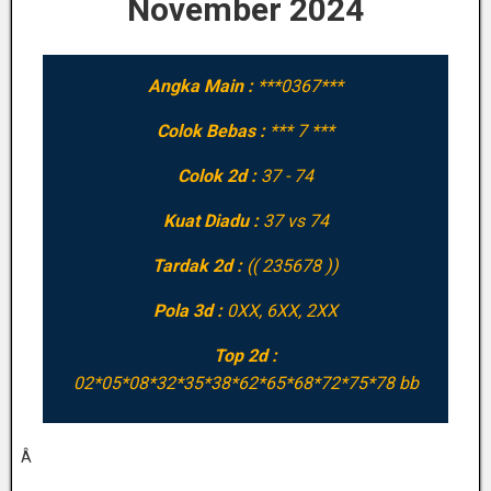
November 2024
Angka Main :
***0367***
Colok Bebas :
*** 7 ***
Colok 2d :
37 - 74
Kuat Diadu :
37 vs 74
Tardak 2d :
(( 235678 ))
Pola 3d :
0XX, 6XX, 2XX
Top 2d :
02*05*08*32*35*38*62*65*68*72*75*78 bb
Â