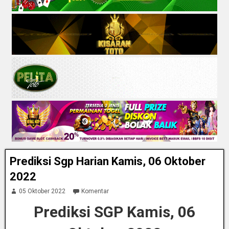
Prediksi Sgp Harian Kamis, 06 Oktober
2022
05 Oktober 2022
Komentar
Prediksi SGP Kamis, 06