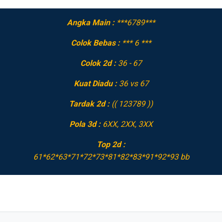
Angka Main :
***6789***
Colok Bebas :
*** 6 ***
Colok 2d :
36 - 67
Kuat Diadu :
36 vs 67
Tardak 2d :
(( 123789 ))
Pola 3d :
6XX, 2XX, 3XX
Top 2d :
61*62*63*71*72*73*81*82*83*91*92*93 bb