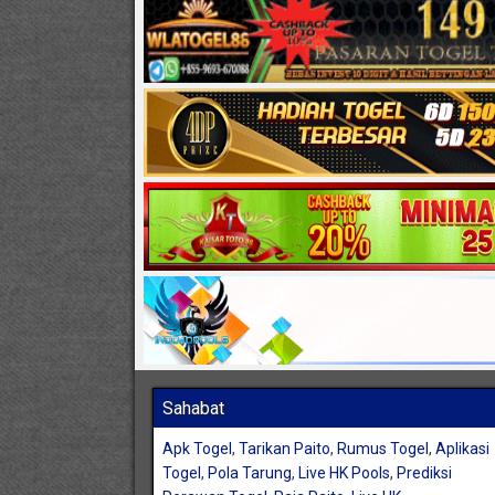
Sahabat
Apk Togel
,
Tarikan Paito
,
Rumus Togel
,
Aplikasi
Togel
,
Pola Tarung
,
Live HK Pools
,
Prediksi