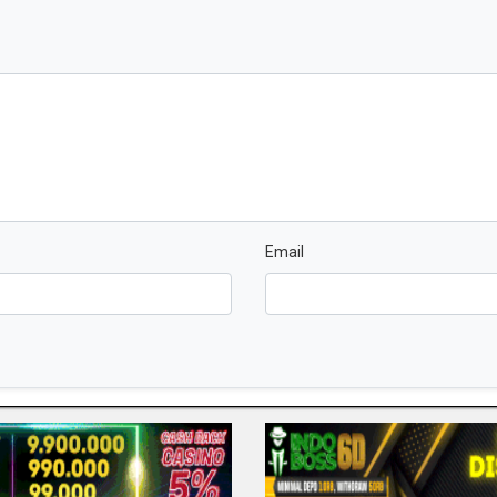
Email