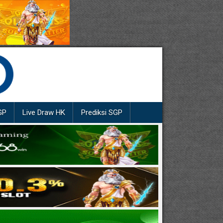
GP
Live Draw HK
Prediksi SGP