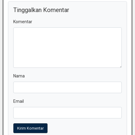
Tinggalkan Komentar
Komentar
Nama
Email
Kirim Komentar