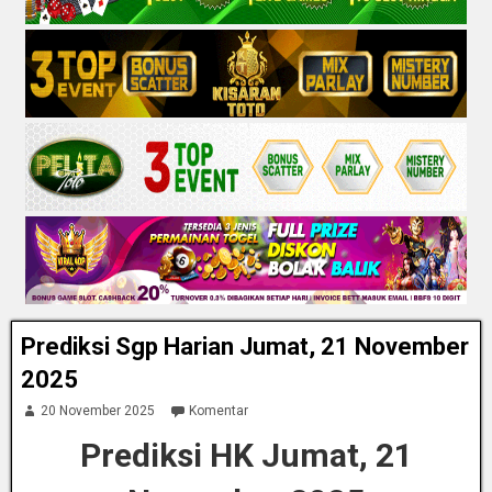
Prediksi Sgp Harian Jumat, 21 November
2025
20 November 2025
Komentar
Prediksi HK Jumat, 21