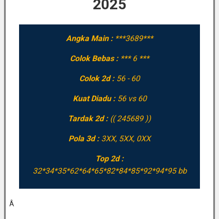
2025
Angka Main :
***3689***
Colok Bebas :
*** 6 ***
Colok 2d :
56 - 60
Kuat Diadu :
56 vs 60
Tardak 2d :
(( 245689 ))
Pola 3d :
3XX, 5XX, 0XX
Top 2d :
32*34*35*62*64*65*82*84*85*92*94*95 bb
Â