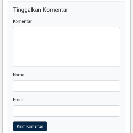
Tinggalkan Komentar
Komentar
Nama
Email
Kirim Komentar