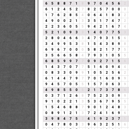
6
5
8
8
7
1
8
9
7
0
4
5
6
2
6
1
2
4
5
2
7
8
2
5
7
0
0
0
1
7
6
2
8
5
4
0
6
4
1
8
3
2
4
9
0
0
2
1
3
3
5
1
7
4
7
2
2
2
3
6
0
5
5
9
4
2
1
6
7
4
5
2
1
0
9
3
3
1
4
0
7
7
5
3
2
8
0
4
6
6
3
4
7
9
3
1
5
6
3
4
9
9
5
3
8
1
5
4
3
8
9
8
6
9
6
7
0
0
0
5
8
2
1
7
7
5
3
5
6
6
5
8
4
7
9
3
1
0
5
5
6
8
5
9
9
7
7
0
9
2
7
1
5
6
1
4
3
7
0
7
7
5
1
6
0
9
4
4
0
8
3
3
0
9
9
1
0
5
2
5
6
2
6
1
4
4
7
9
7
7
0
1
6
0
9
9
9
4
5
7
0
5
5
1
5
7
0
6
3
9
4
9
8
5
5
0
5
2
1
7
3
7
8
6
0
3
7
1
2
6
8
7
5
2
3
0
9
9
9
1
0
2
2
1
3
5
3
6
7
9
5
5
1
5
4
6
8
8
7
9
0
1
2
4
8
3
0
8
9
1
2
1
3
7
2
4
1
6
9
6
3
9
8
4
7
5
3
4
1
9
2
3
7
1
0
4
7
8
0
3
3
9
6
3
2
5
1
6