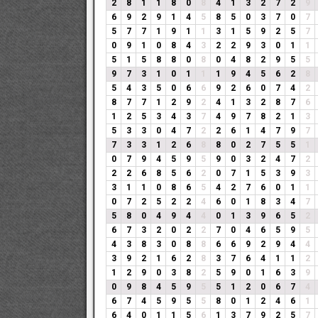
2
8
1
1
8
0
8
4
1
3
2
7
2
9
6
9
2
9
1
4
5
8
5
0
3
7
0
7
5
7
7
1
9
1
1
3
1
5
9
2
5
7
0
9
1
0
8
4
3
2
2
9
3
0
1
1
5
1
5
8
8
0
8
0
4
8
2
9
5
5
9
7
3
1
0
1
1
1
9
4
5
6
2
8
5
4
3
5
0
6
6
9
2
6
0
7
4
2
8
7
7
1
2
9
2
4
1
3
2
8
7
6
1
2
5
3
4
3
7
4
9
7
8
2
1
3
5
3
3
0
4
7
2
2
6
1
4
7
9
7
7
3
3
1
2
6
8
8
0
2
7
5
5
1
0
7
9
4
5
9
5
9
0
3
2
4
7
2
2
2
6
8
5
6
2
0
7
1
5
3
9
3
3
1
1
0
8
6
5
4
2
7
6
0
1
1
0
7
2
5
2
2
4
6
0
1
8
3
4
7
5
8
0
4
9
4
4
0
1
3
9
6
5
2
6
7
3
2
0
2
2
7
0
4
6
5
9
5
4
3
8
3
0
8
8
6
6
9
2
9
4
4
3
9
2
1
6
2
8
3
7
6
4
1
1
2
1
2
9
0
3
8
2
5
9
0
1
6
3
9
0
9
8
4
5
9
5
5
1
2
0
6
7
4
6
7
4
5
9
5
5
8
0
1
2
4
6
1
6
4
0
1
1
5
6
1
3
7
9
2
5
7