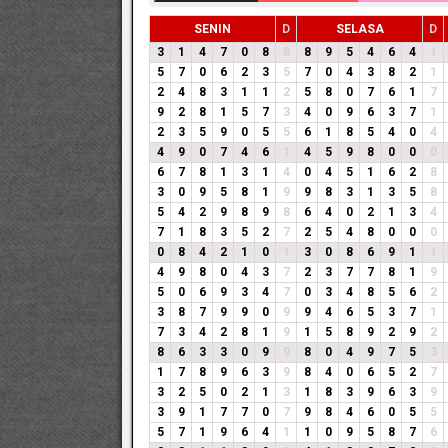
SENIN
D
SELASA
D
3
1
4
7
0
8
8
8
9
5
4
6
4
1
5
7
0
6
2
3
5
7
0
4
3
8
2
1
2
4
8
3
1
1
2
5
8
0
7
6
1
7
9
2
8
1
5
7
3
4
0
9
6
3
7
1
2
3
5
9
0
5
5
6
1
8
5
4
0
4
4
9
0
7
4
6
1
4
5
9
8
0
0
0
6
7
8
1
3
1
4
0
4
5
1
6
2
8
3
0
9
5
8
1
9
9
8
3
1
3
5
8
5
4
2
9
8
9
8
6
4
0
2
1
3
4
7
1
8
3
5
2
7
2
5
4
8
0
0
0
0
8
4
2
1
0
1
3
0
8
6
9
1
1
4
9
8
0
4
3
7
2
3
7
7
8
1
9
5
0
6
9
3
4
7
0
3
4
8
5
6
2
3
8
7
9
9
0
9
9
4
6
5
3
7
1
7
3
4
2
8
1
9
1
5
8
9
2
9
2
8
6
3
3
0
9
9
8
0
4
9
7
5
3
1
7
8
9
6
3
9
8
4
0
6
5
2
7
3
2
5
0
2
1
3
1
8
3
9
6
3
9
3
9
1
7
7
0
7
9
8
4
6
0
5
5
5
7
1
9
6
4
1
1
0
9
5
8
7
6