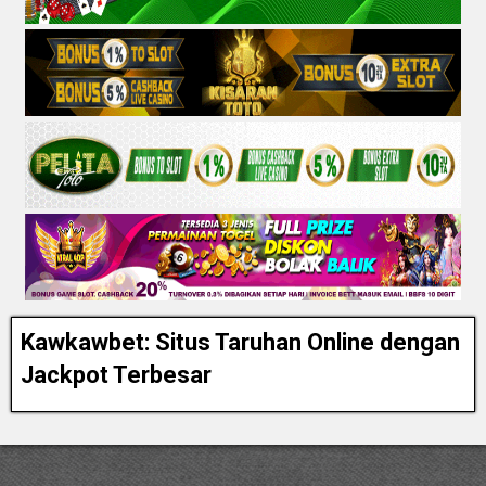
Kawkawbet: Situs Taruhan Online dengan
Jackpot Terbesar