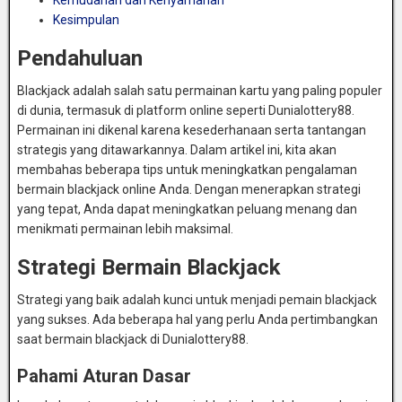
Kemudahan dan Kenyamanan
Kesimpulan
Pendahuluan
Blackjack adalah salah satu permainan kartu yang paling populer
di dunia, termasuk di platform online seperti Dunialottery88.
Permainan ini dikenal karena kesederhanaan serta tantangan
strategis yang ditawarkannya. Dalam artikel ini, kita akan
membahas beberapa tips untuk meningkatkan pengalaman
bermain blackjack online Anda. Dengan menerapkan strategi
yang tepat, Anda dapat meningkatkan peluang menang dan
menikmati permainan lebih maksimal.
Strategi Bermain Blackjack
Strategi yang baik adalah kunci untuk menjadi pemain blackjack
yang sukses. Ada beberapa hal yang perlu Anda pertimbangkan
saat bermain blackjack di Dunialottery88.
Pahami Aturan Dasar