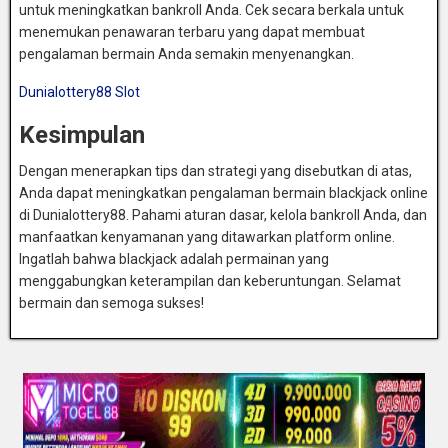
untuk meningkatkan bankroll Anda. Cek secara berkala untuk
menemukan penawaran terbaru yang dapat membuat
pengalaman bermain Anda semakin menyenangkan.
Dunialottery88 Slot
Kesimpulan
Dengan menerapkan tips dan strategi yang disebutkan di atas,
Anda dapat meningkatkan pengalaman bermain blackjack online
di Dunialottery88. Pahami aturan dasar, kelola bankroll Anda, dan
manfaatkan kenyamanan yang ditawarkan platform online.
Ingatlah bahwa blackjack adalah permainan yang
menggabungkan keterampilan dan keberuntungan. Selamat
bermain dan semoga sukses!