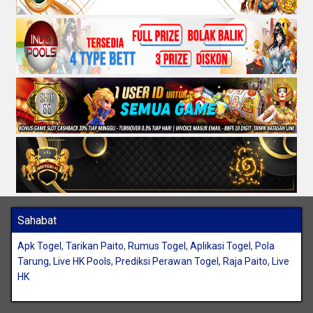
Sahabat
Apk Togel
,
Tarikan Paito
,
Rumus Togel
,
Aplikasi Togel
,
Pola
Tarung
,
Live HK Pools
,
Prediksi Perawan Togel
,
Raja Paito
,
Live
HK