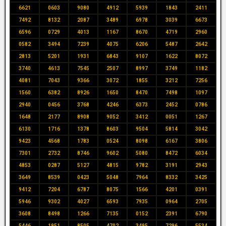
6621
0603
9080
4912
5939
1843
2411
7492
8132
2087
3489
6978
3039
6673
6596
0729
4013
1167
8670
4719
2960
0582
3494
7239
4075
6206
5487
2642
2813
5201
1931
6843
9107
1622
8072
3740
4613
7545
2507
8997
3749
1182
4081
7043
9366
3072
1855
3212
7256
1560
6382
8926
1650
8470
7498
1097
2940
0456
3768
4246
6373
2452
0786
1648
2177
8908
9052
3412
0051
1267
6130
1716
1378
8603
9504
5814
3042
9423
4568
1783
0524
8098
6167
3806
7301
2732
8746
9602
5080
8472
6034
4853
0287
5127
4815
9782
3191
2943
3649
8539
0423
5048
7964
8332
3425
9412
7204
6787
8075
1566
4201
0391
5946
9302
4027
6593
7935
0964
2705
3608
8498
1266
7135
0152
2391
6790
5446
1951
8505
4702
3495
7296
5534