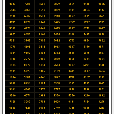
8043
7781
1507
5879
6829
0410
9076
6934
4856
1697
3039
1101
3864
4143
7990
6537
2539
0913
0827
6809
2651
4281
8929
8048
0425
1752
7297
9131
3309
4975
6045
7613
0072
6249
5697
8963
0652
8160
5474
6109
4485
3929
5021
3963
7306
7082
8743
0824
7962
1770
4605
0616
5063
0317
4156
8571
1964
9587
9338
8312
3810
2078
4607
1180
3272
7056
5860
4525
1344
9064
2914
0370
4113
2684
9577
5271
8138
7191
5925
9805
9139
0431
2897
7464
1084
9301
4946
8022
4238
0362
9313
5880
8295
8784
0908
1525
4915
9675
3101
4562
2276
5787
1870
4098
7061
3506
6074
2988
9370
5346
9236
1992
7129
3287
7708
1628
0181
7164
3248
5343
7821
9508
2740
1765
5015
4263
3047
1479
5673
3492
1378
7629
9434