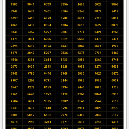
1580
3044
0703
5356
1603
6025
3862
7348
1653
3461
5604
5247
0874
2418
9097
2416
6923
8788
8651
2703
5894
4361
7430
0954
1384
8690
9622
3879
6840
2367
5227
7303
9734
0421
4263
1479
2001
6755
3629
5543
9476
7434
2494
8310
0503
6937
4069
0508
1909
8173
3847
5277
0536
6375
2704
9460
4546
8396
3684
5433
0851
1367
8748
2070
6907
2393
8628
9053
3274
5635
7545
9780
9446
5968
2800
7627
0472
9987
1265
0791
3144
7595
1906
0059
6547
4278
8159
7934
2440
9083
1735
2161
5640
1272
0420
8268
3841
6950
4284
2604
9595
8302
0148
2542
7119
0733
7659
1410
3790
8954
0026
3275
6908
5087
6862
7970
5480
2849
6152
4514
2946
4234
9471
2616
7245
9314
1081
8805
3138
8092
9076
5850
3694