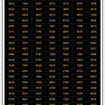
3812
1464
5321
9372
4119
3593
7948
8054
5572
4013
5840
2839
0912
6510
2587
0834
6047
8314
7945
4810
1322
7421
8092
9540
2184
8772
0153
8360
6989
0340
9105
1607
2063
1448
6072
3711
2153
7195
5434
6859
8078
2435
7496
9613
0530
2460
6672
3599
7302
4934
7570
1079
3937
6056
9710
8464
2548
0637
7041
5901
3926
0167
5271
3446
8202
5781
7256
9650
1236
4088
0942
3164
5769
0426
1876
2452
9516
2198
7987
8526
5874
3611
7238
3017
9705
6247
3950
8992
0108
6716
6329
9455
5769
1906
8342
3049
1880
8957
8549
9060
7426
0857
3762
5412
1606
9301
2955
0978
2726
6181
9802
3460
3076
0017
5397
1402
1339
9278
8326
0739
4531
0917
8344
7154
1237
4070
9116
3915
3801
6187
0345
5978
3647