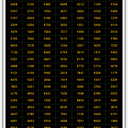
6658
3105
5485
8698
6312
1169
9764
5997
2715
1094
4071
2656
4724
9408
3707
6094
0180
9459
0292
7608
1270
3309
5256
8736
2035
1351
3060
4110
4479
1609
7656
7317
9308
1229
3010
5705
7063
3463
9573
1105
9589
9786
8550
7378
2638
1344
2207
4035
7323
7126
2309
8669
0794
4019
1471
9453
0221
6795
6607
9523
8179
2551
0850
4688
1248
0767
4356
8773
5716
6078
9121
4169
9983
2414
7841
8238
1179
8475
9237
2066
7419
9059
1597
6229
7803
3251
3098
1583
4580
2756
3957
6175
4896
8421
7620
7448
8780
5033
5290
7459
1369
3141
8896
2319
9683
5091
4034
1920
8329
0157
4297
2879
6047
0785
1900
7961
1120
3644
0191
6081
4692
0394
4448
7591
8062
1486
9816
8179
4996
2180
0242
5054
2677