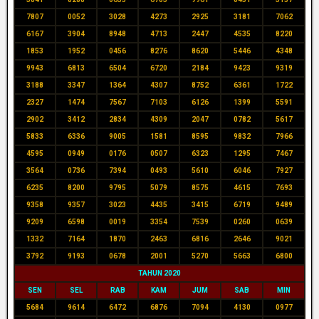
7807
0052
3028
4273
2925
3181
7062
6167
3904
8948
4713
2447
4535
8220
1853
1952
0456
8276
8620
5446
4348
9943
6813
6504
6720
2184
9423
9319
3188
3347
1364
4307
8752
6361
1722
2327
1474
7567
7103
6126
1399
5591
2902
3412
2834
4309
2047
0782
5617
5833
6336
9005
1581
8595
9832
7966
4595
0949
0176
0507
6323
1295
7467
3564
0736
7394
0493
5610
6046
7927
6235
8200
9795
5079
8575
4615
7693
9358
9357
3023
4435
3415
6719
9489
9209
6598
0019
3354
7539
0260
0639
1332
7164
1870
2463
6816
2646
9021
3792
9193
0678
2001
5270
5663
6800
TAHUN 2020
SEN
SEL
RAB
KAM
JUM
SAB
MIN
5684
9614
6472
6876
7094
4130
0977