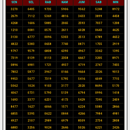
SEN
SEL
RAB
KAM
JUM
SAB
MIN
3270
6405
9735
5906
9562
5248
8972
2679
7112
5369
4816
3433
3899
4458
4268
1606
5885
2065
2593
7037
1208
1210
0081
0575
2611
6028
0643
4625
3130
6777
0096
5303
2513
0789
4652
4822
5383
0658
7740
0871
1755
2919
9797
9579
6808
6390
4967
3342
1395
7319
0139
0113
2358
6667
3205
8971
0896
6981
1721
4937
4719
2747
7455
7802
5877
3967
0166
9664
2326
9013
9953
5677
7319
5795
5416
6049
7715
5062
1024
9103
3177
2020
8696
5170
4067
0731
5790
5139
6794
0996
1418
1693
3377
6231
4173
5429
7395
2459
8477
1627
6066
1571
6224
5080
2866
6855
5395
0622
0844
4266
7984
4981
4927
2107
2989
6979
8509
2734
2808
6883
3256
9024
2646
5026
6221
2426