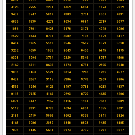
3126
2755
2201
1369
6861
9173
7019
9459
3247
5819
4383
2701
8367
4831
6856
1539
4278
9634
0994
2719
5077
1086
7601
8428
9178
3171
4048
6286
2522
1834
8794
3582
7198
5129
6117
0494
3965
5519
9546
2682
8579
5628
3202
4659
1055
8643
0406
6945
1175
8308
9294
3794
0329
5346
8757
4508
2162
6411
8605
1474
6751
2805
3048
9038
0163
5521
9314
7213
1282
4577
8459
2067
3117
7386
9743
2869
9806
4595
1246
0125
8487
3781
6213
4837
0115
7925
4169
2693
8727
4635
4406
6071
9437
7962
8126
1914
7687
6089
5112
8391
0783
4634
6804
1355
9031
2181
2419
5963
9602
8335
0941
5826
4165
9286
2087
1848
8803
9435
6185
7073
1145
5651
0973
3702
3291
5017