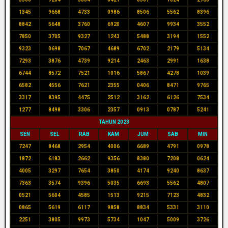
1345
9668
4733
0986
8506
5562
8396
8842
5648
3760
6920
4607
9934
3552
7850
3705
9327
1243
5488
3194
1552
9323
0698
7067
4689
6702
2179
5134
7293
3876
4739
9214
2463
2991
1638
6744
8572
7521
1016
5867
4278
1039
6582
4556
7621
2355
0406
8471
9765
3317
8395
4475
2512
3162
6126
7534
1277
8498
3306
2357
0913
0787
5241
TAHUN 2023
SEN
SEL
RAB
KAM
JUM
SAB
MIN
7247
8468
2954
4006
6689
4791
0978
1872
6183
2662
9356
8380
7208
0624
4005
3297
7654
3850
4174
9240
8637
7363
3574
9396
5035
6693
5562
4807
0521
5604
4585
1513
9215
7123
4832
0865
5619
6117
9858
8834
5331
3110
2251
3805
9973
5734
1047
5009
3726