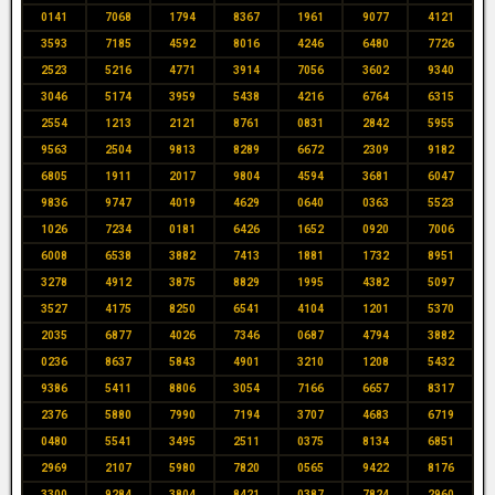
0141
7068
1794
8367
1961
9077
4121
3593
7185
4592
8016
4246
6480
7726
2523
5216
4771
3914
7056
3602
9340
3046
5174
3959
5438
4216
6764
6315
2554
1213
2121
8761
0831
2842
5955
9563
2504
9813
8289
6672
2309
9182
6805
1911
2017
9804
4594
3681
6047
9836
9747
4019
4629
0640
0363
5523
1026
7234
0181
6426
1652
0920
7006
6008
6538
3882
7413
1881
1732
8951
3278
4912
3875
8829
1995
4382
5097
3527
4175
8250
6541
4104
1201
5370
2035
6877
4026
7346
0687
4794
3882
0236
8637
5843
4901
3210
1208
5432
9386
5411
8806
3054
7166
6657
8317
2376
5880
7990
7194
3707
4683
6719
0480
5541
3495
2511
0375
8134
6851
2969
2107
5980
7820
0565
9422
8176
3300
9284
3804
8421
0387
7824
2960