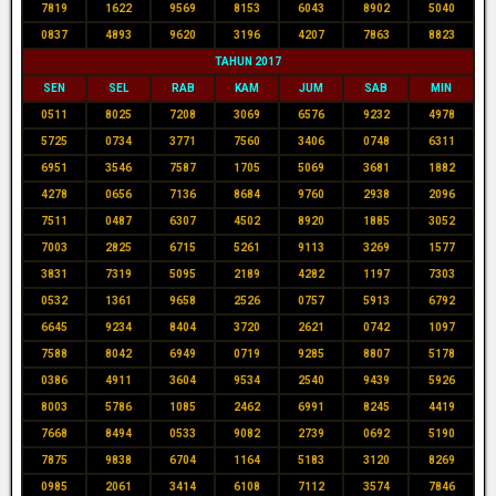
7819
1622
9569
8153
6043
8902
5040
0837
4893
9620
3196
4207
7863
8823
TAHUN 2017
SEN
SEL
RAB
KAM
JUM
SAB
MIN
0511
8025
7208
3069
6576
9232
4978
5725
0734
3771
7560
3406
0748
6311
6951
3546
7587
1705
5069
3681
1882
4278
0656
7136
8684
9760
2938
2096
7511
0487
6307
4502
8920
1885
3052
7003
2825
6715
5261
9113
3269
1577
3831
7319
5095
2189
4282
1197
7303
0532
1361
9658
2526
0757
5913
6792
6645
9234
8404
3720
2621
0742
1097
7588
8042
6949
0719
9285
8807
5178
0386
4911
3604
9534
2540
9439
5926
8003
5786
1085
2462
6991
8245
4419
7668
8494
0533
9082
2739
0692
5190
7875
9838
6704
1164
5183
3120
8269
0985
2061
3414
6108
7112
3574
7846