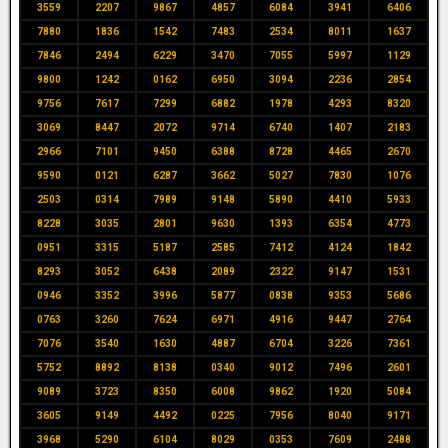
3559
2207
9867
4857
6084
3941
6406
7880
1836
1542
7483
2534
8011
1637
7846
2494
6229
3470
7055
5997
1129
9800
1242
0162
6950
3094
2236
2854
9756
7617
7299
6882
1978
4293
8320
3069
8447
2072
9714
6740
1407
2183
2966
7101
9450
6388
8728
4465
2670
9590
0121
6287
3662
5027
7830
1076
2503
0314
7989
9148
5890
4410
5933
8228
3035
2801
9630
1393
6354
4773
0951
3315
5187
2585
7412
4124
1842
8293
3052
6438
2089
2322
9147
1531
0946
3352
3996
5877
0838
9353
5686
0763
3260
7624
6971
4916
9447
2764
7076
3540
1630
4887
6704
3226
7361
5752
8892
8138
0340
9012
7496
2601
9089
3723
8350
6008
9862
1920
5084
3605
9149
4492
0225
7956
8040
9171
3968
5290
6104
8029
0353
7609
2488