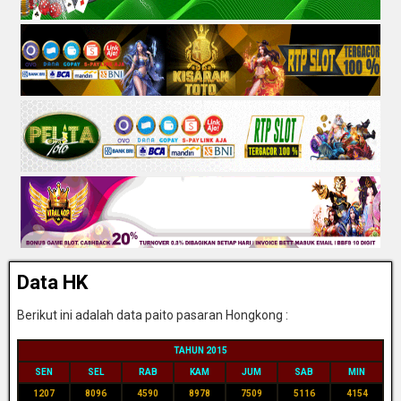
Data HK
Berikut ini adalah data paito pasaran Hongkong :
TAHUN 2015
SEN
SEL
RAB
KAM
JUM
SAB
MIN
1207
8096
4590
8978
7509
5116
4154