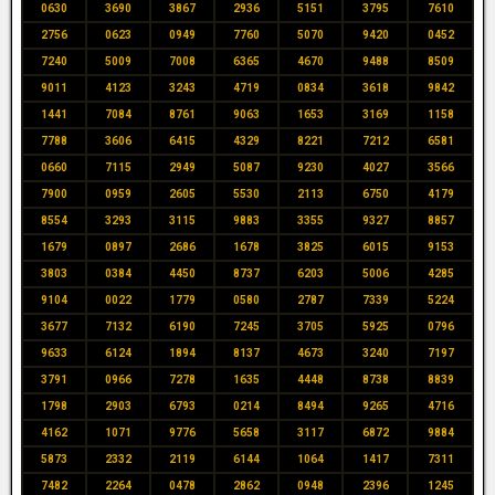
0630
3690
3867
2936
5151
3795
7610
2756
0623
0949
7760
5070
9420
0452
7240
5009
7008
6365
4670
9488
8509
9011
4123
3243
4719
0834
3618
9842
1441
7084
8761
9063
1653
3169
1158
7788
3606
6415
4329
8221
7212
6581
0660
7115
2949
5087
9230
4027
3566
7900
0959
2605
5530
2113
6750
4179
8554
3293
3115
9883
3355
9327
8857
1679
0897
2686
1678
3825
6015
9153
3803
0384
4450
8737
6203
5006
4285
9104
0022
1779
0580
2787
7339
5224
3677
7132
6190
7245
3705
5925
0796
9633
6124
1894
8137
4673
3240
7197
3791
0966
7278
1635
4448
8738
8839
1798
2903
6793
0214
8494
9265
4716
4162
1071
9776
5658
3117
6872
9884
5873
2332
2119
6144
1064
1417
7311
7482
2264
0478
2862
0948
2396
1245