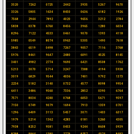
3520
7262
0725
2442
3935
5267
9670
3326
5805
1634
8450
0636
6182
1926
7568
2944
7892
4020
9656
3212
2784
5838
0378
6760
8456
3965
1280
6034
8296
7122
4533
0461
9070
1393
4118
5985
0549
8074
0963
5305
1490
7618
3843
6519
0498
7267
9057
7116
3768
5976
8461
9647
2480
6091
4525
8145
3401
4982
2774
9690
6421
8508
1762
5213
3070
5714
3247
7388
4194
5938
3019
6829
9544
4036
7401
9792
1373
2234
5182
3140
0732
4577
8098
9954
6411
3486
9560
7336
2852
0390
6764
7571
8034
4240
0768
6053
5671
9597
7150
0749
9079
1694
7913
1359
0701
1296
6409
3113
5457
3071
1403
6317
1979
5214
1362
4283
0181
5260
4305
7938
8252
9581
0453
9244
8608
0939
8298
9964
1380
2779
9257
4074
8493