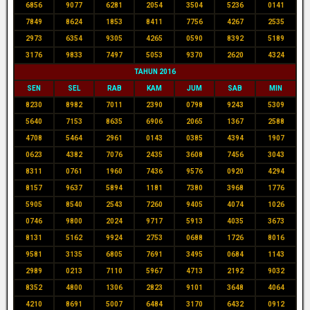
6856
9077
6281
2054
3504
5236
0141
7849
8624
1853
8411
7756
4267
2535
2973
6354
9305
4265
0590
8392
5189
3176
9833
7497
5053
9370
2620
4324
TAHUN 2016
SEN
SEL
RAB
KAM
JUM
SAB
MIN
8230
8982
7011
2390
0798
9243
5309
5640
7153
8635
6906
2065
1367
2588
4708
5464
2961
0143
0385
4394
1907
0623
4382
7076
2435
3608
7456
3043
8311
0761
1960
7436
9576
0920
4294
8157
9637
5894
1181
7380
3968
1776
5905
8540
2543
7260
9405
4074
1026
0746
9800
2024
9717
5913
4035
3673
8131
5162
9924
2753
0688
1726
8016
9581
3135
6805
7691
3495
0684
1143
2989
0213
7110
5967
4713
2192
9032
8352
4800
1306
2823
9101
3648
4064
4210
8691
5007
6484
3170
6432
0912