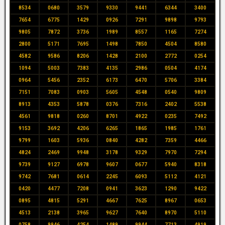
8534
0680
3579
9330
9441
6344
3400
7654
6775
1429
0926
7291
9898
9793
9805
7872
3736
1989
8557
1165
7274
2800
5171
7695
1498
7850
4504
8580
4582
9586
8206
1428
2100
2772
0254
1094
5003
7383
4135
2986
0504
4174
0964
5456
2352
6173
6470
5706
3384
7151
7083
0903
5605
4548
0540
9809
8913
4353
5878
0376
7316
2402
5538
4561
9818
0260
8701
4922
0235
7492
9153
3692
4206
6265
1865
1985
1761
9799
1603
5936
0840
4282
7359
4466
4824
2469
9948
3178
9329
7970
7294
9739
9127
6978
9607
0677
5940
8318
9742
7681
0614
2245
6093
5112
4121
0420
4477
7208
0941
3623
1290
9422
0895
4815
5291
4667
7625
8967
0653
4513
2138
3965
9627
7640
8970
5110
0758
9946
4254
1489
9944
7713
4919