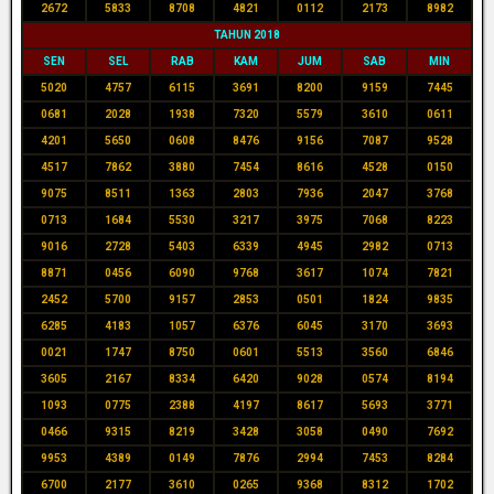
2672
5833
8708
4821
0112
2173
8982
TAHUN 2018
SEN
SEL
RAB
KAM
JUM
SAB
MIN
5020
4757
6115
3691
8200
9159
7445
0681
2028
1938
7320
5579
3610
0611
4201
5650
0608
8476
9156
7087
9528
4517
7862
3880
7454
8616
4528
0150
9075
8511
1363
2803
7936
2047
3768
0713
1684
5530
3217
3975
7068
8223
9016
2728
5403
6339
4945
2982
0713
8871
0456
6090
9768
3617
1074
7821
2452
5700
9157
2853
0501
1824
9835
6285
4183
1057
6376
6045
3170
3693
0021
1747
8750
0601
5513
3560
6846
3605
2167
8334
6420
9028
0574
8194
1093
0775
2388
4197
8617
5693
3771
0466
9315
8219
3428
3058
0490
7692
9953
4389
0149
7876
2994
7453
8284
6700
2177
3610
0265
9368
8312
1702