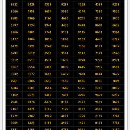
8523
5428
0308
0289
1528
4389
0258
8666
4959
8604
5596
4340
7580
9536
8585
3866
1163
4680
8261
2559
2030
0297
9134
8341
4436
9490
0663
6655
9266
6881
2741
9131
9145
0634
3364
5477
4884
1816
1060
9162
4476
6782
6979
6928
8242
2942
7566
0199
1052
6233
6612
0599
9514
9147
7521
6546
5012
3515
4531
1655
3228
9778
8971
0067
5554
2308
0855
0445
2232
8589
3032
6277
9688
6432
7438
0044
9677
2261
5086
6555
1585
8836
0006
7828
6684
0209
4584
1645
5376
2316
8092
1162
5675
9389
7499
3296
9479
5297
2635
9876
3374
0180
2597
9539
4609
0167
8378
0157
7127
4567
3467
5455
8779
2867
8902
3099
1726
2140
7764
9069
1323
6188
3950
1471
0151
7753
3841
8288
0635
6783
9961
0431
3157