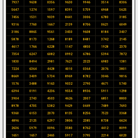
7937
9638
0356
9630
9946
3514
8306
5647
1274
1597
8391
5759
6968
5625
7456
1531
9039
8441
3006
6780
3185
9316
7760
1667
2139
8706
0621
6049
3186
8865
9561
3450
9608
8184
3407
5878
8173
1268
8189
8481
3742
2145
4617
1766
6228
1147
4850
1928
2370
7354
6247
6082
0992
6786
5394
7872
1830
8494
2981
7621
2323
6983
1381
7224
6364
4428
4010
0364
2076
3801
8669
3409
5734
8969
8782
3046
9816
1576
3488
9163
9032
2790
4671
5740
6394
0191
4236
9554
8936
5911
1298
3904
2743
4503
4626
2007
6851
8800
8978
4705
5382
9429
0449
7489
7693
9360
6153
2070
8135
8256
7523
3368
4896
2125
6297
3806
2385
8738
6624
2636
5979
0096
3580
8762
4412
8099
1651
1657
2465
5917
3795
2214
6020