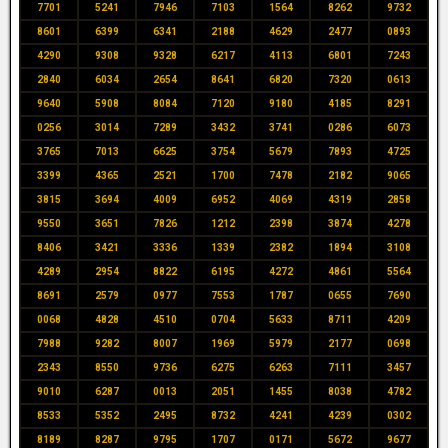
7701
5241
7946
7103
1564
8262
9732
8601
6399
6341
2188
4629
2477
0893
4290
9308
9328
6217
4113
6801
7243
2840
6034
2654
8641
6820
7320
0613
9640
5908
8084
7120
9180
4185
8291
0256
3014
7289
3432
3741
0286
6073
3765
7013
6625
3754
5679
7893
4725
3399
4365
2521
1700
7478
2182
9065
3815
3694
4009
6952
4069
4319
2858
9550
3651
7826
1212
2398
3874
4278
8406
3421
3336
1339
2382
1894
3108
4289
2954
8822
6195
4272
4861
5564
8691
2579
0977
7553
1787
0655
7690
0068
4828
4510
0704
5633
8711
4209
7988
9282
8007
1969
5979
2177
0698
2343
8550
9736
6275
6263
7111
3457
9010
6287
0013
2051
1455
8038
4782
8533
5352
2495
8732
4241
4239
0302
8189
8287
9795
1707
0171
5672
9677