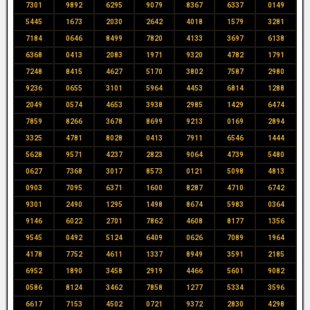
7301
9892
6295
9079
8367
6337
0149
5445
1673
2030
2642
4018
1579
3281
7184
0646
8499
7820
4133
3697
6138
6368
0413
2083
1971
9320
4782
1791
7248
8415
4627
5170
3802
7587
2980
9236
0655
3101
5964
4453
6814
1288
2049
0574
4653
3938
2985
1429
6474
7859
8266
3678
8699
9213
0169
2894
3325
4781
8028
0413
7911
6546
1444
5628
9571
4237
2823
9064
4739
5480
0627
7368
3017
8573
0121
5098
4813
0903
7095
6371
1600
8287
4710
6742
9301
2490
1295
1498
8674
5983
0364
9146
6022
2701
7862
4608
8177
1356
9545
0492
5124
6409
0626
7089
1964
4178
7752
4611
1337
8949
3591
2185
6952
1890
3458
2919
4466
5601
9082
0586
8124
3462
7858
1277
5334
3596
6617
7153
4502
0721
9372
2830
4298