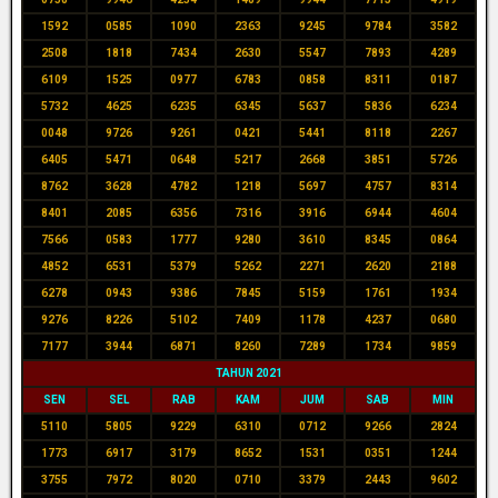
1592
0585
1090
2363
9245
9784
3582
2508
1818
7434
2630
5547
7893
4289
6109
1525
0977
6783
0858
8311
0187
5732
4625
6235
6345
5637
5836
6234
0048
9726
9261
0421
5441
8118
2267
6405
5471
0648
5217
2668
3851
5726
8762
3628
4782
1218
5697
4757
8314
8401
2085
6356
7316
3916
6944
4604
7566
0583
1777
9280
3610
8345
0864
4852
6531
5379
5262
2271
2620
2188
6278
0943
9386
7845
5159
1761
1934
9276
8226
5102
7409
1178
4237
0680
7177
3944
6871
8260
7289
1734
9859
TAHUN 2021
SEN
SEL
RAB
KAM
JUM
SAB
MIN
5110
5805
9229
6310
0712
9266
2824
1773
6917
3179
8652
1531
0351
1244
3755
7972
8020
0710
3379
2443
9602