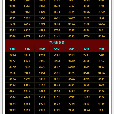
0905
5769
3868
8650
6593
4900
2745
1838
7161
8423
3054
2349
0896
2752
0195
9338
5569
2601
5492
2865
1070
1420
6254
9221
8070
3924
2538
5604
5262
8135
4598
3756
7085
6159
7901
5760
0279
9006
0141
6393
2704
5386
TAHUN 2025
SEN
SEL
RAB
KAM
JUM
SAB
MIN
8962
4578
3045
2953
6474
9781
7268
9873
8336
5046
6293
0682
3900
2763
3572
7344
2576
9097
5282
4689
0893
7610
7402
6964
2301
8565
8648
3056
0174
9220
3858
9081
0676
4705
0541
8224
0194
3116
1042
0491
2879
9665
6901
5216
1695
8506
4492
7583
2300
9064
6848
0919
5171
8785
1422
4360
6584
5958
3074
1808
7796
3573
5180
6364
8496
9619
1765
0305
4802
1537