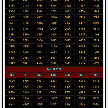
5334
2174
6730
6999
0452
7263
3426
8304
1268
8810
4743
6022
9670
9905
4565
7503
4809
9836
6043
7439
2688
3591
1198
4816
3818
7453
5312
0329
0151
9118
1012
0870
2626
9766
0874
0488
9236
7465
2428
3532
5725
1468
7650
2229
0954
2613
5825
6372
2911
9440
0860
0533
9164
7008
6200
5032
8962
4658
9001
7514
8191
8338
1728
1675
0833
2767
8691
6456
1016
4655
1497
3681
8870
7985
0083
9120
9270
TAHUN 2022
SEN
SEL
RAB
KAM
JUM
SAB
MIN
4509
8730
4851
3204
0677
6292
5448
8895
1420
7479
4757
9220
9438
8036
8270
2344
5271
7500
8735
6782
7017
4526
3796
5631
5002
0308
2789
8976
2651
7422
9090
9299
6493
4076
0587