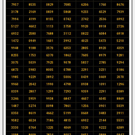
7957
8535
0829
7085
6206
1760
8676
3178
2169
0839
5868
9233
6529
7939
7994
4199
8155
0742
2742
2536
6992
5127
4602
1113
3758
9920
8918
2726
6932
2580
7688
3112
0822
6084
6918
1472
0949
1601
3992
4023
5473
5210
9948
9188
3570
6353
2805
8920
4359
8255
1753
6370
1862
7605
8979
9281
3075
5039
7925
9078
5837
2785
9294
6873
5983
8005
0788
2291
3231
0186
1985
9229
3892
5006
0439
0469
2070
9960
2042
1990
4798
0938
1091
1296
0339
2807
1299
7293
9359
2291
0389
3246
5959
9938
6847
4607
6045
8869
1487
5274
0098
7861
1256
0901
5039
0350
8619
4662
5199
0669
3483
3911
9582
6524
7186
4815
6902
2144
5531
3330
0764
1225
4069
1320
9222
6389
1098
8609
2834
9002
0651
0899
0942