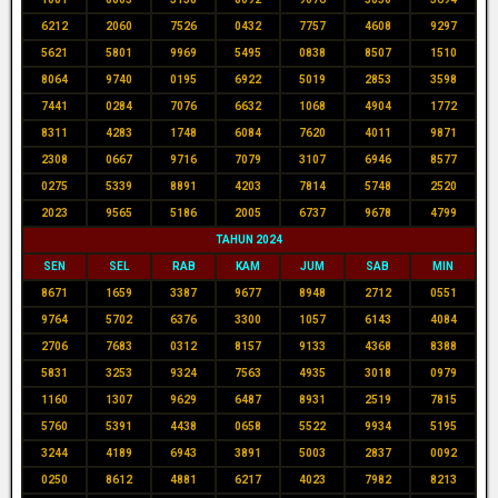
6212
2060
7526
0432
7757
4608
9297
5621
5801
9969
5495
0838
8507
1510
8064
9740
0195
6922
5019
2853
3598
7441
0284
7076
6632
1068
4904
1772
8311
4283
1748
6084
7620
4011
9871
2308
0667
9716
7079
3107
6946
8577
0275
5339
8891
4203
7814
5748
2520
2023
9565
5186
2005
6737
9678
4799
TAHUN 2024
SEN
SEL
RAB
KAM
JUM
SAB
MIN
8671
1659
3387
9677
8948
2712
0551
9764
5702
6376
3300
1057
6143
4084
2706
7683
0312
8157
9133
4368
8388
5831
3253
9324
7563
4935
3018
0979
1160
1307
9629
6487
8931
2519
7815
5760
5391
4438
0658
5522
9934
5195
3244
4189
6943
3891
5003
2837
0092
0250
8612
4881
6217
4023
7982
8213