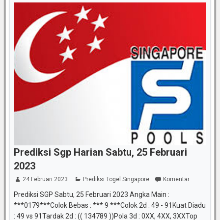
Prediksi Sgp Harian Sabtu, 25 Februari
2023
24 Februari 2023
Prediksi Togel Singapore
Komentar
Prediksi SGP Sabtu, 25 Februari 2023 Angka Main :
***0179***Colok Bebas : *** 9 ***Colok 2d : 49 - 91Kuat Diadu
: 49 vs 91Tardak 2d : (( 134789 ))Pola 3d : 0XX, 4XX, 3XXTop