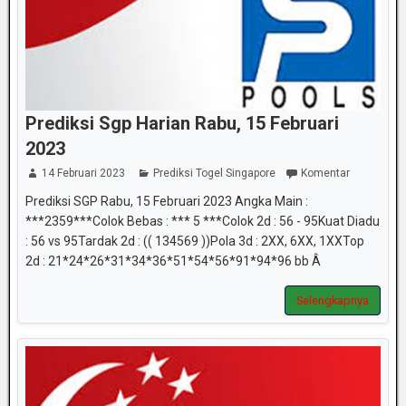
Prediksi Sgp Harian Rabu, 15 Februari
2023
14 Februari 2023
Prediksi Togel Singapore
Komentar
Prediksi SGP Rabu, 15 Februari 2023 Angka Main :
***2359***Colok Bebas : *** 5 ***Colok 2d : 56 - 95Kuat Diadu
: 56 vs 95Tardak 2d : (( 134569 ))Pola 3d : 2XX, 6XX, 1XXTop
2d : 21*24*26*31*34*36*51*54*56*91*94*96 bb Â
Selengkapnya