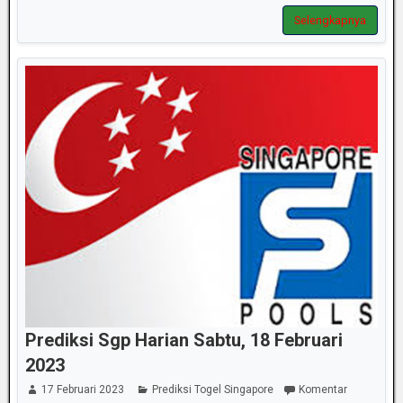
Selengkapnya
Prediksi Sgp Harian Sabtu, 18 Februari
2023
17 Februari 2023
Prediksi Togel Singapore
Komentar