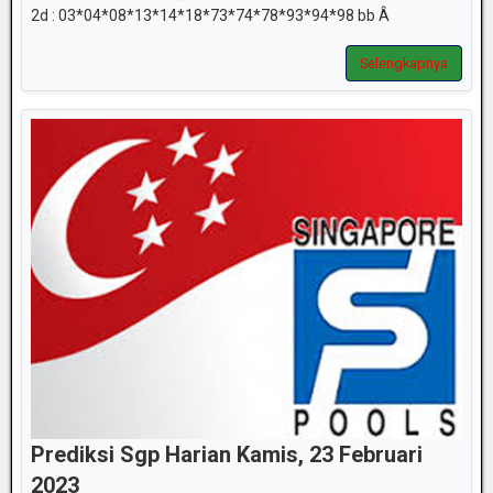
2d : 03*04*08*13*14*18*73*74*78*93*94*98 bb Â
Selengkapnya
Prediksi Sgp Harian Kamis, 23 Februari
2023