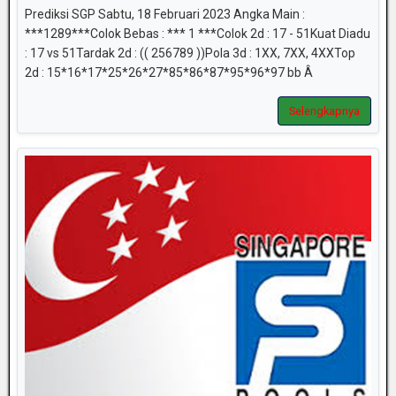
Prediksi SGP Sabtu, 18 Februari 2023 Angka Main :
***1289***Colok Bebas : *** 1 ***Colok 2d : 17 - 51Kuat Diadu
: 17 vs 51Tardak 2d : (( 256789 ))Pola 3d : 1XX, 7XX, 4XXTop
2d : 15*16*17*25*26*27*85*86*87*95*96*97 bb Â
Selengkapnya