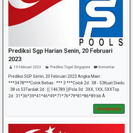
Prediksi Sgp Harian Senin, 20 Februari
2023
19 Februari 2023
Prediksi Togel Singapore
Komentar
Prediksi SGP Senin, 20 Februari 2023 Angka Main :
***3478***Colok Bebas : *** 3 ***Colok 2d : 38 - 53Kuat Diadu
: 38 vs 53Tardak 2d : (( 146789 ))Pola 3d : 3XX, 1XX, 5XXTop
2d : 31*36*39*41*46*49*71*76*79*81*86*89 bb Â
Selengkapnya