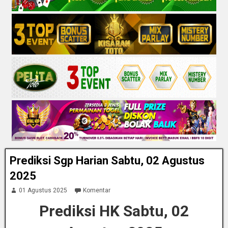
Prediksi Sgp Harian Sabtu, 02 Agustus
2025
01 Agustus 2025
Komentar
Prediksi HK Sabtu, 02